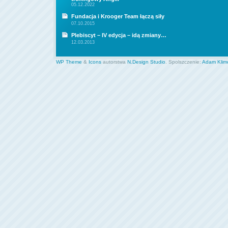
05.12.2022
Fundacja i Krooger Team łączą siły
07.10.2015
Plebiscyt – IV edycja – idą zmiany…
12.03.2013
WP Theme
&
Icons
autorstwa
N.Design Studio
. Spolszczenie:
Adam Klim