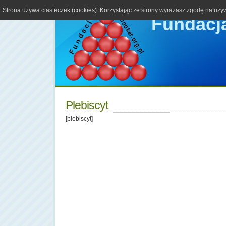
Strona używa ciasteczek (cookies). Korzystając ze strony wyrażasz zgodę na używ
Fundacja
Plebiscyt
[plebiscyt]