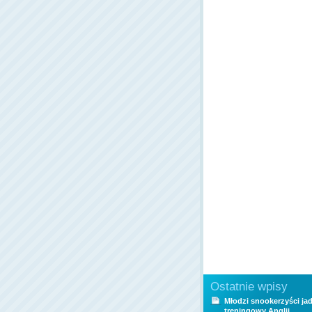
Ostatnie wpisy
Młodzi snookerzyści ja
treningowy Anglii