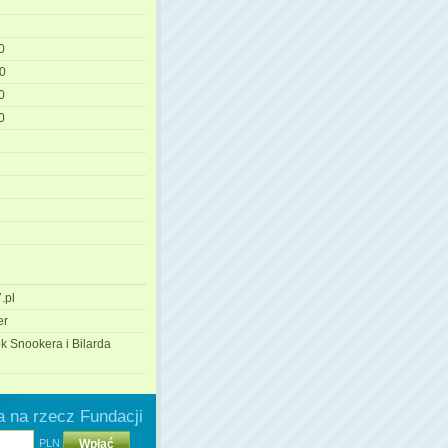
0
0
0
0
.pl
er
k Snookera i Bilarda
 na rzecz Fundacji
PLN