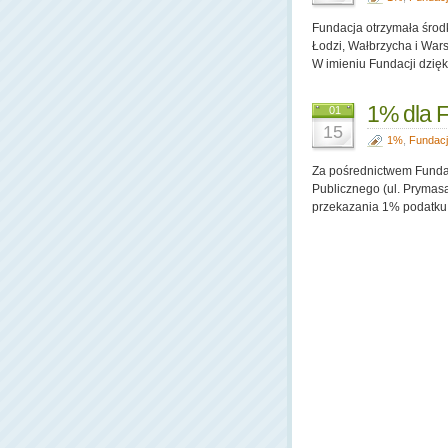
Fundacja otrzymała środ
Łodzi, Wałbrzycha i War
W imieniu Fundacji dzięk
1% dla F
01
15
1%
,
Fundac
Za pośrednictwem Fundacj
Publicznego (ul. Prymasa
przekazania 1% podatku 