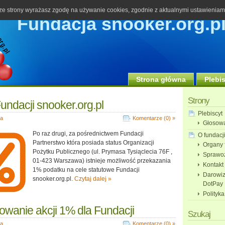
 ze strony wyrażasz zgodę na używanie cookies, zgodnie z aktualnymi ustawieniami 
Fundacja snooker.org.p
Strona główna
Plebi
Strony
undacji snooker.org.pl
Plebiscyt
ja
Komentarze (0) »
Głosow
Po raz drugi, za pośrednictwem Fundacji
O fundacj
Partnerstwo która posiada status Organizacji
Organy 
Pożytku Publicznego (ul. Prymasa Tysiąclecia 76F ,
Sprawo
01-423 Warszawa) istnieje możliwość przekazania
Kontakt
1% podatku na cele statutowe Fundacji
Darowiz
snooker.org.pl.
Czytaj dalej »
DotPay
Polityka
wanie akcji 1% dla Fundacji
Szukaj
ja
Komentarze (0) »