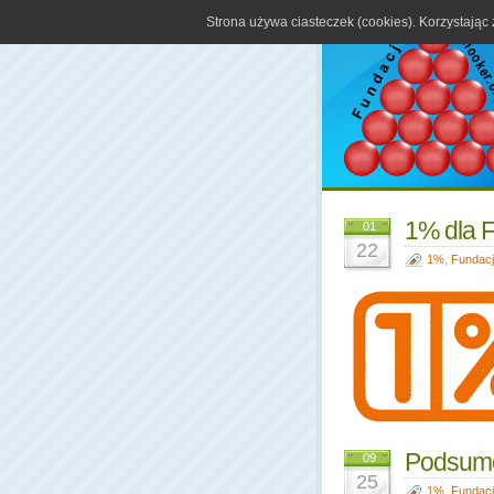
Strona używa ciasteczek (cookies). Korzystając
1% dla F
01
22
1%
,
Fundac
Podsumo
09
25
1%
,
Fundac