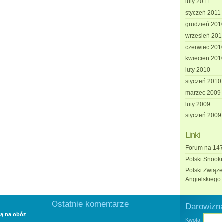
luty 2011
styczeń 2011
grudzień 201
wrzesień 201
czerwiec 201
kwiecień 201
luty 2010
styczeń 2010
marzec 2009
luty 2009
styczeń 2009
Linki
Forum na 147
Polski Snook
Polski Związe
Angielskiego
Ostatnie komentarze
Darowizna
dą na obóz
Kwota: