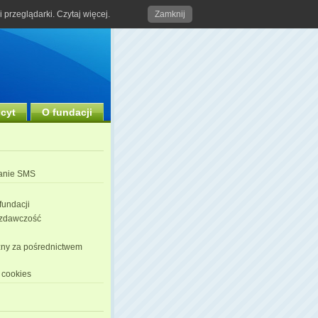
przeglądarki. Czytaj więcej.
Zamknij
l
scyt
O fundacji
anie SMS
i
fundacji
zdawczość
ny za pośrednictwem
 cookies