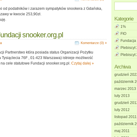
ki od podatników i zarazem sympatyków snookera z Gdańska,
szawy w kwocie 253,90zł.
Kategorie
uję.
1%
undacji snooker.org.pl
FIO
Fundacja
ja
Komentarze (0) »
Plebiscyt
i Partnerstwo która posiada status Organizacji Pożytku
Plebiscyt
 Tysiąclecia 76F , 01-423 Warszawa) istnieje możliwość
na cele statutowe Fundacji snooker.org.pl.
Czytaj dalej »
Archiwa
grudzień 202
październik 
marzec 2013
luty 2013
grudzień 201
luty 2012
listopad 2011
październik 
maj 2011