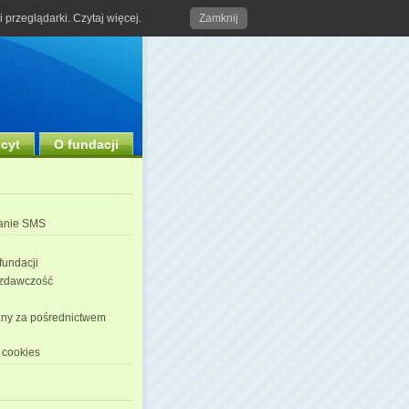
przeglądarki. Czytaj więcej.
Zamknij
l
scyt
O fundacji
anie SMS
i
fundacji
zdawczość
ny za pośrednictwem
 cookies