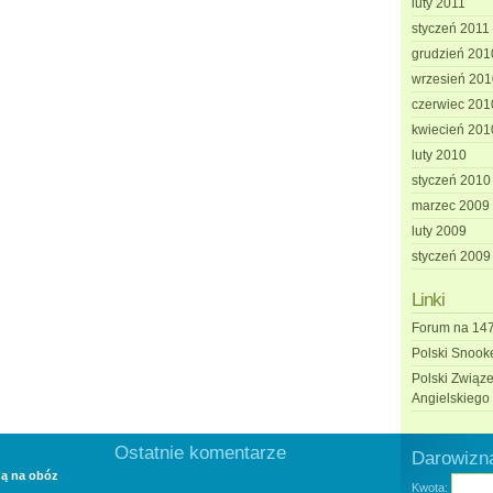
luty 2011
styczeń 2011
grudzień 201
wrzesień 201
czerwiec 201
kwiecień 201
luty 2010
styczeń 2010
marzec 2009
luty 2009
styczeń 2009
Linki
Forum na 147
Polski Snook
Polski Związe
Angielskiego
Ostatnie komentarze
Darowizna
dą na obóz
Kwota: