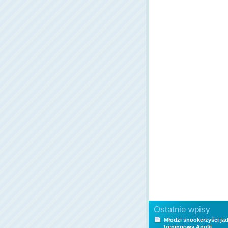
Ostatnie wpisy
Młodzi snookerzyści ja
treningowy Anglii