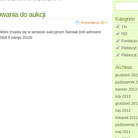
wania do aukcji
Kategorie
Komentarze (0) »
1%
 które znajdą się w serwisie aukcyjnym Świstak pod adresem
FIO
 Start 8 lutego 2010r.
Fundacja
Plebiscyt
Plebiscyt
Archiwa
grudzień 202
październik 
marzec 2013
luty 2013
grudzień 201
luty 2012
listopad 2011
październik 
maj 2011