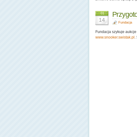
Przygoto
01
14
Fundacja
Fundacja szykuje aukcje
www.snooker.swistak.pl
.