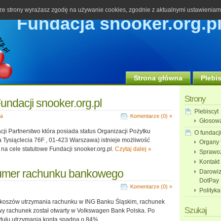
 ze strony wyrażasz zgodę na używanie cookies, zgodnie z aktualnymi ustawieniami 
Fundacja snooker.org.p
Strona główna
Plebi
Strony
undacji snooker.org.pl
Plebiscyt
ja
Komentarze (0) »
Głosow
i Partnerstwo która posiada status Organizacji Pożytku
O fundacj
 Tysiąclecia 76F , 01-423 Warszawa) istnieje możliwość
Organy 
na cele statutowe Fundacji snooker.org.pl.
Czytaj dalej »
Sprawo
Kontakt
mer rachunku bankowego
Darowiz
DotPay
Komentarze (0) »
Polityka
 koszów utrzymania rachunku w ING Banku Śląskim, rachunek
Szukaj
owy rachunek został otwarty w Volkswagen Bank Polska. Po
ytułu utrzymania konta spadną o 84%.