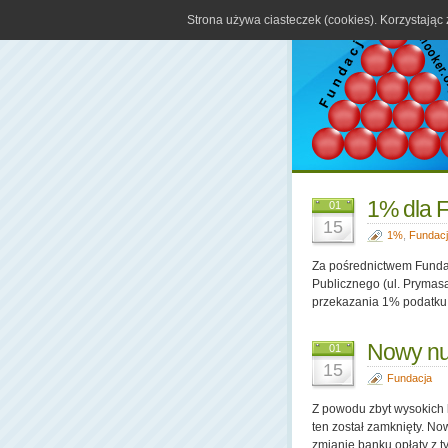
Strona używa ciasteczek (cookies). Korzystając
1% dla F
01
15
1%
,
Fundac
Za pośrednictwem Fundacj
Publicznego (ul. Prymasa
przekazania 1% podatku 
Nowy nu
01
15
Fundacja
Z powodu zbyt wysokich
ten został zamknięty. N
zmianie banku opłaty z t