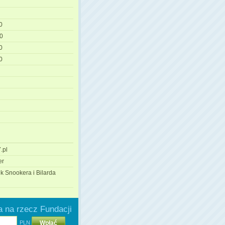
0
0
0
0
.pl
er
k Snookera i Bilarda
 na rzecz Fundacji
PLN